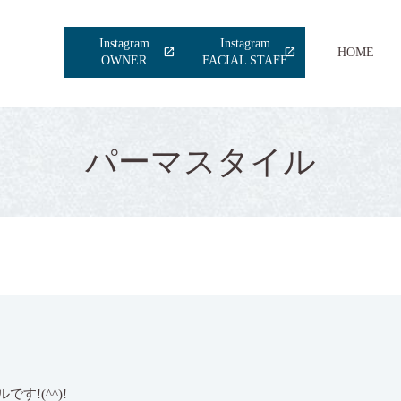
Instagram
Instagram
HOME
OWNER
FACIAL STAFF
パーマスタイル
す!(^^)!