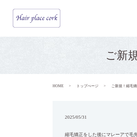
ご新
HOME
トップぺージ
ご新規！縮毛矯
2025/05/31
縮毛矯正をした後にマレーアで毛先