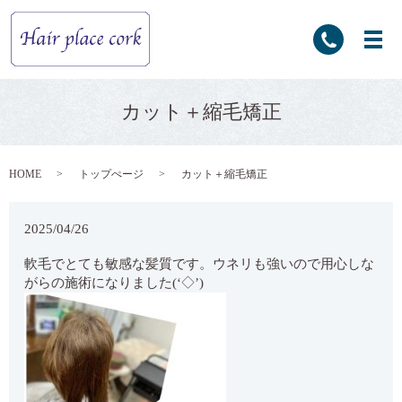
カット＋縮毛矯正
HOME
トップぺージ
カット＋縮毛矯正
2025/04/26
軟毛でとても敏感な髪質です。ウネリも強いので用心しな
がらの施術になりました(‘◇’)ゞ