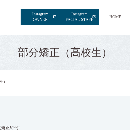
Instagram
Instagram
HOME
OWNER
FACIAL STAFF
部分矯正（高校生）
生）
!(^^)!