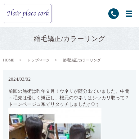
縮毛矯正/カラーリング
HOME
トップぺージ
縮毛矯正/カラーリング
2024/03/02
前回の施術は昨年９月！ウネリが随分出ていました。中間
～毛先は優しく矯正し、根元のウネリはシッカリ取って７
トーンベージュ系でリタッチしました(‘◇’)ゞ